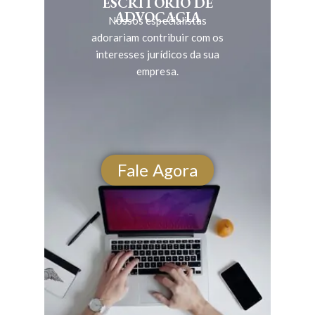
ESCRITÓRIO DE
ADVOCACIA
Nossos especialistas
adorariam contribuir com os
interesses jurídicos da sua
empresa.
Fale Agora