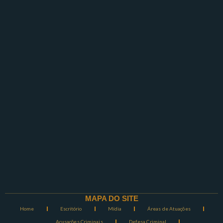
MAPA DO SITE
Home
Escritório
Mídia
Áreas de Atuações
Acusações Criminais
Defesa Criminal