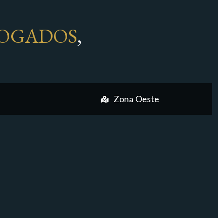
OGADOS
,
Zona Oeste