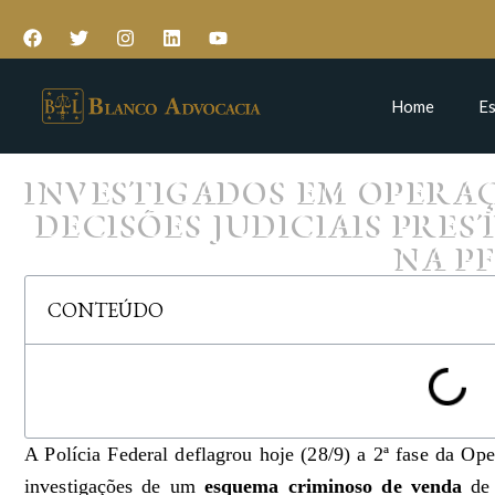
Home
Es
INVESTIGADOS EM OPERA
DECISÕES JUDICIAIS PR
NA P
CONTEÚDO
A Polícia Federal deflagrou hoje (28/9) a 2ª fase da Op
investigações de um
esquema criminoso de venda
de 