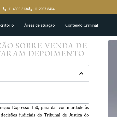
11 4506 3134
11 2957 8464
critório
Áreas de atuação
Conteúdo Criminal
ÇÃO SOBRE VENDA DE
ESTARAM DEPOIMENTO
F
eração Expresso 150, para dar continuidade às
decisões judiciais do Tribunal de Justiça do