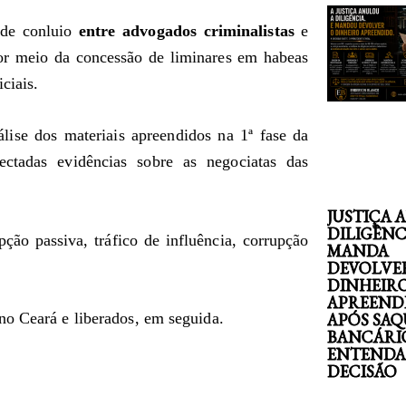
 de conluio
entre advogados criminalistas
e
por meio da concessão de liminares em habeas
ciais.
lise dos materiais apreendidos na 1ª fase da
ctadas evidências sobre as negociatas das
JUSTIÇA 
DILIGÊNC
ção passiva, tráfico de influência, corrupção
MANDA
DEVOLVE
DINHEIR
APREEND
no Ceará e liberados, em seguida.
APÓS SAQ
BANCÁRI
ENTENDA
DECISÃO