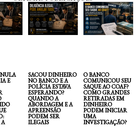
ANULA
SACOU DINHEIRO
O BANCO
IA E
NO BANCO E A
COMUNICOU SEU
POLÍCIA ESTAVA
SAQUE AO COAF?
R
ESPERANDO?
COMO GRANDES
O
QUANDO A
RETIRADAS EM
IDO
ABORDAGEM E A
DINHEIRO
UE
APREENSÃO
PODEM INICIAR
O:
PODEM SER
UMA
 A
ILEGAIS
INVESTIGAÇÃO?