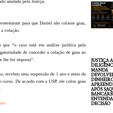
do anulada pela Justiça.
otestaram para que Daniel não colasse grau,
 a colação.
que “o caso está em análise jurídica pela
igatoriedade de conceder a colação de grau ao
e lhe foi imposta”.
JUSTIÇA 
DILIGÊNC
MANDA
nos, recebeu uma suspensão de 1 ano e meio da
DEVOLVE
DINHEIR
do curso. De acordo com a USP, ele colou grau
APREEND
.
APÓS SAQ
BANCÁRI
ENTENDA
nal
DECISÃO