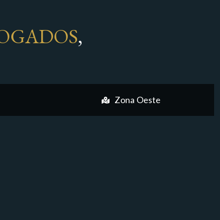
OGADOS
,
Zona Oeste