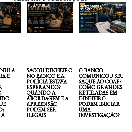
ANULA
SACOU DINHEIRO
O BANCO
IA E
NO BANCO E A
COMUNICOU SEU
POLÍCIA ESTAVA
SAQUE AO COAF?
R
ESPERANDO?
COMO GRANDES
O
QUANDO A
RETIRADAS EM
IDO
ABORDAGEM E A
DINHEIRO
UE
APREENSÃO
PODEM INICIAR
O:
PODEM SER
UMA
 A
ILEGAIS
INVESTIGAÇÃO?