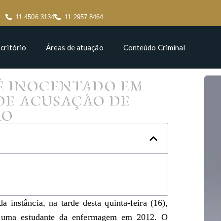
11 4506 3134
11 2957 8464
critório
Áreas de atuação
Conteúdo Criminal
 É INOCENTADO EM
DE ACUSAÇÃO DE
RO
instância, na tarde desta quinta-feira (16),
ar uma estudante da enfermagem em 2012. O