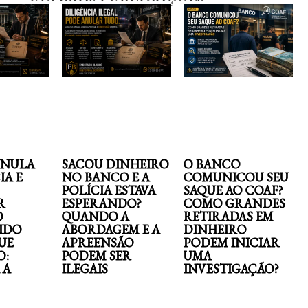
ANULA
SACOU DINHEIRO
O BANCO
IA E
NO BANCO E A
COMUNICOU SEU
POLÍCIA ESTAVA
SAQUE AO COAF?
R
ESPERANDO?
COMO GRANDES
O
QUANDO A
RETIRADAS EM
IDO
ABORDAGEM E A
DINHEIRO
UE
APREENSÃO
PODEM INICIAR
O:
PODEM SER
UMA
 A
ILEGAIS
INVESTIGAÇÃO?