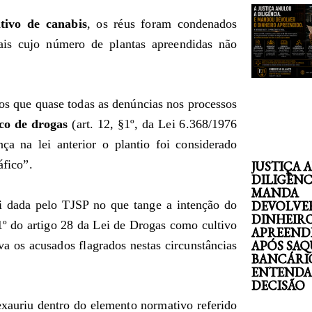
ltivo de canabis
, os réus foram condenados
ais cujo número de plantas apreendidas não
nos que quase todas as denúncias nos processos
ico de drogas
(art. 12, §1º, da Lei 6.368/1976
ça na lei anterior o plantio foi considerado
áfico”.
JUSTIÇA 
DILIGÊNC
MANDA
 dada pelo TJSP no que tange a intenção do
DEVOLVE
DINHEIR
 1º do artigo 28 da Lei de Drogas como cultivo
APREEND
APÓS SAQ
 os acusados flagrados nestas circunstâncias
BANCÁRI
ENTENDA
DECISÃO
exauriu dentro do elemento normativo referido