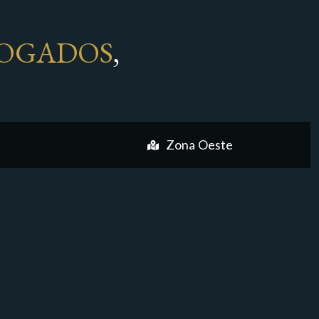
OGADOS
,
Zona Oeste