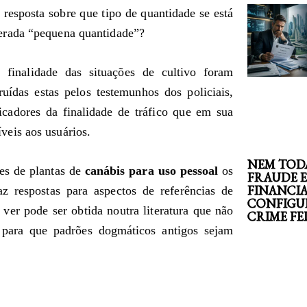
resposta sobre que tipo de quantidade se está
erada “pequena quantidade”?
inalidade das situações de cultivo foram
uídas estas pelos testemunhos dos policiais,
cadores da finalidade de tráfico que em sua
eis aos usuários.
NEM TOD
res de plantas de
canábis para uso pessoal
os
FRAUDE 
FINANCI
az respostas para aspectos de referências de
CONFIGU
er pode ser obtida noutra literatura que não
CRIME F
 para que padrões dogmáticos antigos sejam