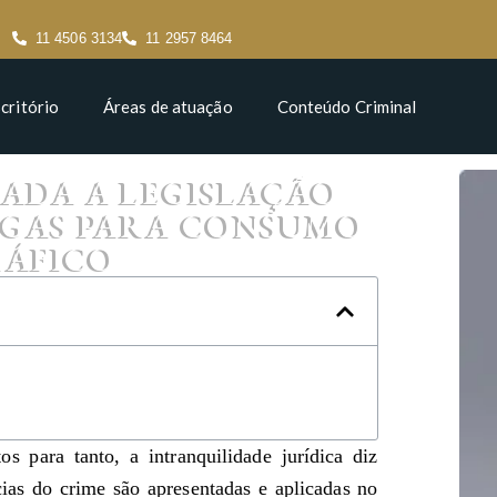
11 4506 3134
11 2957 8464
critório
Áreas de atuação
Conteúdo Criminal
ADA A LEGISLAÇÃO
OGAS PARA CONSUMO
RÁFICO
s para tanto, a intranquilidade jurídica diz
cias do crime são apresentadas e aplicadas no