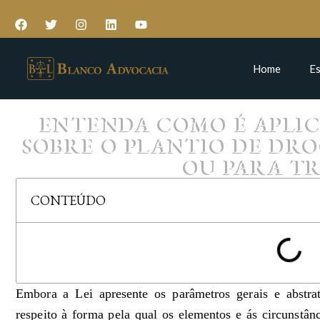
Home
Es
ENTENDA COMO É APLIC
SOBRE O PLANTIO DE DR
OU PARA T
CONTEÚDO
Embora a Lei apresente os parâmetros gerais e abstrato
respeito à forma pela qual os elementos e ás circunstân