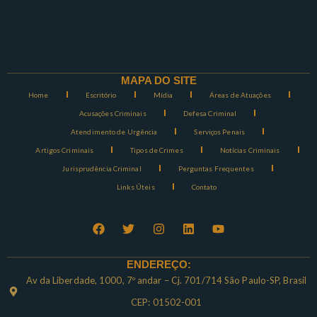
MAPA DO SITE
Home
Escritório
Mídia
Áreas de Atuações
Acusações Criminais
Defesa Criminal
Atendimento de Urgência
Serviços Penais
Artigos Criminais
Tipos de Crimes
Notícias Criminais
Jurisprudência Criminal
Perguntas Frequentes
Links Úteis
Contato
ENDEREÇO:
Av da Liberdade, 1000, 7º andar – Cj. 701/714 São Paulo-SP, Brasil
CEP: 01502-001