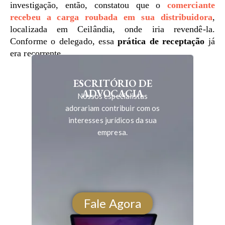
investigação, então, constatou que o
comerciante
recebeu a carga roubada em sua distribuidora
,
localizada em Ceilândia, onde iria revendê-la.
Conforme o delegado, essa
prática de receptação
já
era recorrente.
ESCRITÓRIO DE
ADVOCACIA
Nossos especialistas
adorariam contribuir com os
interesses jurídicos da sua
empresa.
Fale Agora