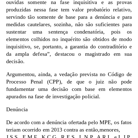
ouvidas somente na fase inquisitiva e as provas
produzidas nessa fase tem valor probatório relativo,
servindo tão somente de base para a denúncia e para
medidas cautelares, sozinha, não são suficientes para
sustentar uma sentença condenatória, pois os
elementos colhidos no inquérito são obtidos de modo
inquisitivo, se, portanto, a garantia do contraditório e
da ampla defesa”, destacou o magistrado em sua
decisão.
Argumentou, ainda, a vedação prevista no Código de
Processo Penal (CPP), de que o juiz não pode
fundamentar uma decisão com base em elementos
apurados na fase de investigação policial.
Denúncia
De acordo com a denúncia ofertada pelo MPE, os fatos
teriam ocorrido em 2013 contra as então,menores,
J.S.S., E.M.F., K.C.G., R.E.S., L.N.P., A.R.L. e L.J.P.