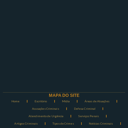
MAPA DO SITE
Home
Escritório
Mídia
Áreas de Atuações
Acusações Criminais
Defesa Criminal
Atendimento de Urgência
Serviços Penais
Artigos Criminais
Tipos de Crimes
Notícias Criminais