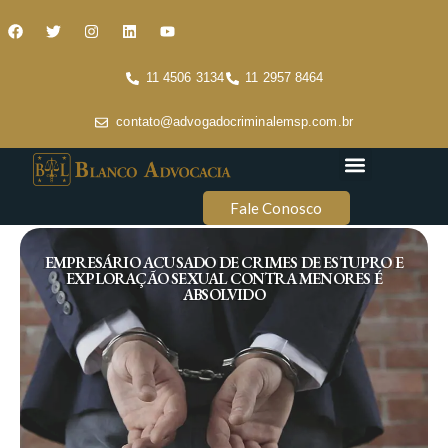
11 4506 3134
11 2957 8464
contato@advogadocriminalemsp.com.br
Áreas de atuação
Conteúdo Criminal
Fale Conosco
EMPRESÁRIO ACUSADO DE CRIMES DE ESTUPRO E
EXPLORAÇÃO SEXUAL CONTRA MENORES É
ABSOLVIDO