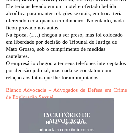
Ele teria as levado em um motel e ofertado bebida
alcoólica para manter relações sexuais, em troca teria
oferecido certa quantia em dinheiro. No entanto, nada
ficou provado nos autos.
Na época, (I…) chegou a ser preso, mas foi colocado
em liberdade por decisão do Tribunal de Justiça de
Mato Grosso, sob o cumprimento de medidas
cautelares.
O empresário chegou a ter seus telefones interceptados
por decisão judicial, mas nada se constatou com
relação aos fatos que lhe foram imputados.
Blanco Advocacia – Advogados de Defesa em Crime
de Exploração Sexual
ESCRITÓRIO DE
ADVOCACIA
Nossos especialistas
adorariam contribuir com os