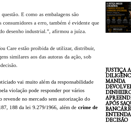
em questão. E como as embalagens são
os consumidores a erro, também é evidente que
do desenho industrial.”, afirmou a juíza.
 Care estão proibida de utilizar, distribuir,
ens similares aos das autoras da ação, sob
decisão.
JUSTIÇA 
DILIGÊNC
MANDA
oticiado vai muito além da responsabilidade
DEVOLVE
pela violação pode responder por vários
DINHEIR
APREEND
e o revende no mercado sem autorização do
APÓS SAQ
o 187, 188 da lei 9.279/1966, além de
crime de
BANCÁRI
ENTENDA
DECISÃO