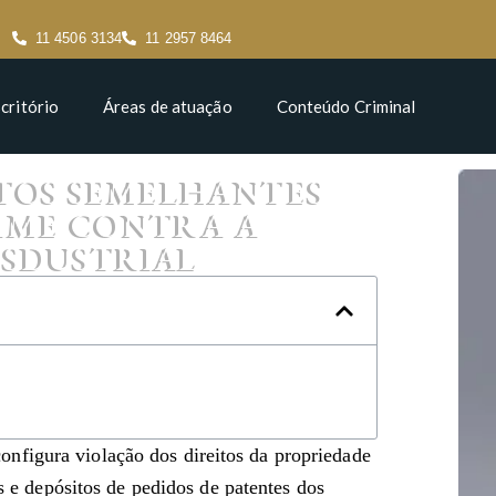
11 4506 3134
11 2957 8464
critório
Áreas de atuação
Conteúdo Criminal
TOS SEMELHANTES
RIME CONTRA A
NSDUSTRIAL
nfigura violação dos direitos da propriedade
is e depósitos de pedidos de patentes dos