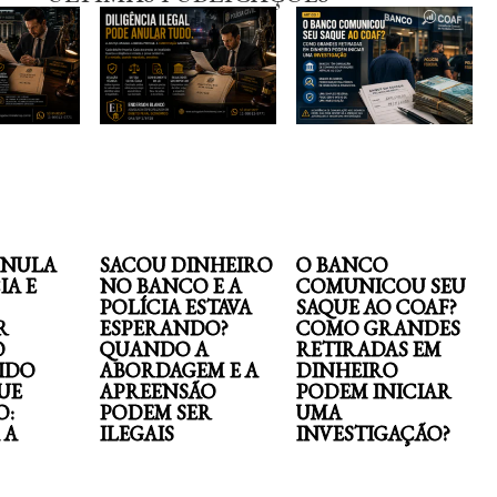
ANULA
SACOU DINHEIRO
O BANCO
IA E
NO BANCO E A
COMUNICOU SEU
POLÍCIA ESTAVA
SAQUE AO COAF?
R
ESPERANDO?
COMO GRANDES
O
QUANDO A
RETIRADAS EM
IDO
ABORDAGEM E A
DINHEIRO
UE
APREENSÃO
PODEM INICIAR
O:
PODEM SER
UMA
 A
ILEGAIS
INVESTIGAÇÃO?