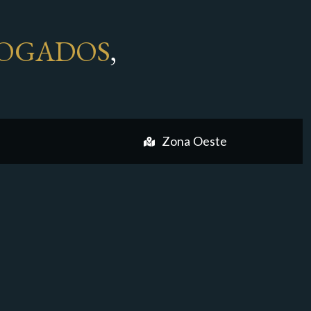
OGADOS
,
Zona Oeste