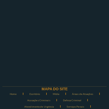
MAPA DO SITE
Home
Escritório
Mídia
Áreas de Atuações
Acusações Criminais
Defesa Criminal
Atendimento de Urgência
Serviços Penais