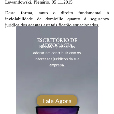
Lewandowski. Plenário, 05.11.2015
Desta forma, tanto o direito fundamental à
inviolabilidade de domicílio quanto à segurança
jurídica dos agentes estatais ficarão equacionados.
ESCRITÓRIO DE
ADVOCACIA
Nossos especialistas
adorariam contribuir com os
interesses jurídicos da sua
empresa.
Fale Agora