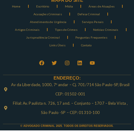
MAPA DO SITE
Home
Escritório
Mídia
Áreas de Atuações
Acusações Criminais
Defesa Criminal
Atendimento de Urgência
Serviços Penais
Artigos Criminais
Tipos de Crimes
Notícias Criminais
Jurisprudência Criminal
Perguntas Frequentes
Links Úteis
Contato
ENDEREÇO:
Av da Liberdade, 1000, 7º andar – Cj. 701/714 São Paulo-SP, Brasil
CEP: 01502-001
Filial: Av. Paulista n. 726, 17 and. – Conjunto – 1707 – Bela Vista ,
São Paulo -SP – CEP: 01310-100
© ADVOGADO CRIMINAL 2025. TODOS OS DIREITOS RESERVADOS.