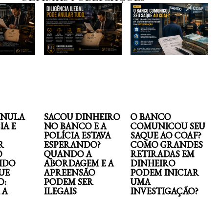
ANULA
SACOU DINHEIRO
O BANCO
IA E
NO BANCO E A
COMUNICOU SEU
POLÍCIA ESTAVA
SAQUE AO COAF?
R
ESPERANDO?
COMO GRANDES
O
QUANDO A
RETIRADAS EM
IDO
ABORDAGEM E A
DINHEIRO
UE
APREENSÃO
PODEM INICIAR
O:
PODEM SER
UMA
 A
ILEGAIS
INVESTIGAÇÃO?