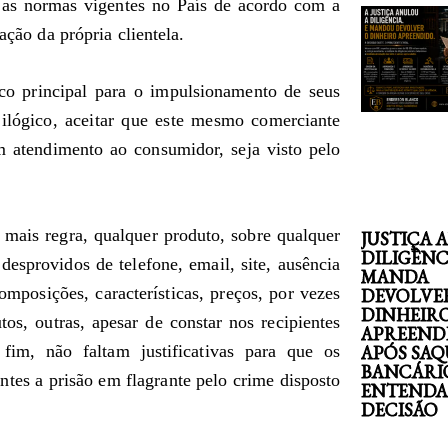
 as normas vigentes no País de acordo com a
ação da própria clientela.
co principal para o impulsionamento de seus
 ilógico, aceitar que este mesmo comerciante
m atendimento ao consumidor, seja visto pelo
 mais regra, qualquer produto, sobre qualquer
JUSTIÇA 
DILIGÊNC
 desprovidos de telefone, email, site, ausência
MANDA
omposições, características, preços, por vezes
DEVOLVE
DINHEIR
os, outras, apesar de constar nos recipientes
APREEND
im, não faltam justificativas para que os
APÓS SAQ
BANCÁRI
tes a prisão em flagrante pelo crime disposto
ENTENDA
DECISÃO