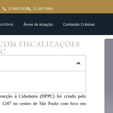
11 4506 3134
11 2957 8464
critório
Áreas de atuação
Conteúdo Criminal
COM FISCALIZAÇÕES
PC
oteção á Cidadania (DPPC) foi criado pelo
.º 1247 no centro de São Paulo com foco em