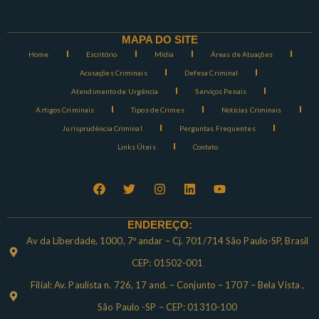
MAPA DO SITE
Home
Escritório
Mídia
Áreas de Atuações
Acusações Criminais
Defesa Criminal
Atendimento de Urgência
Serviços Penais
Artigos Criminais
Tipos de Crimes
Notícias Criminais
Jurisprudência Criminal
Perguntas Frequentes
Links Úteis
Contato
ENDEREÇO:
Av da Liberdade, 1000, 7º andar – Cj. 701/714 São Paulo-SP, Brasil
CEP: 01502-001
Filial: Av. Paulista n. 726, 17 and. – Conjunto – 1707 – Bela Vista ,
São Paulo -SP – CEP: 01310-100