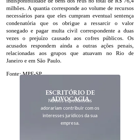
indisponibilidade de bens dos réus no total de R$ 76,4
milhões. A quantia corresponde ao volume de recursos
necessários para que eles cumpram eventual sentença
condenatória que os obrigue a ressarcir o valor
sonegado e pagar multa civil correspondente a duas
vezes o prejuízo causado aos cofres públicos. Os
acusados respondem ainda a outras ações penais,
relacionadas aos grupos que atuavam no Rio de
Janeiro e em São Paulo.
Fonte: MPF-SP
ESCRITÓRIO DE
ADVOCACIA
Nossos especialistas
adorariam contribuir com os
interesses jurídicos da sua
empresa.