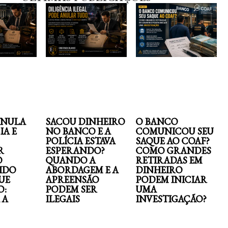
ANULA
SACOU DINHEIRO
O BANCO
IA E
NO BANCO E A
COMUNICOU SEU
POLÍCIA ESTAVA
SAQUE AO COAF?
R
ESPERANDO?
COMO GRANDES
O
QUANDO A
RETIRADAS EM
IDO
ABORDAGEM E A
DINHEIRO
UE
APREENSÃO
PODEM INICIAR
O:
PODEM SER
UMA
 A
ILEGAIS
INVESTIGAÇÃO?