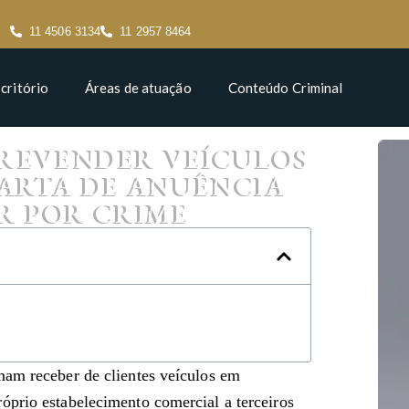
11 4506 3134
11 2957 8464
critório
Áreas de atuação
Conteúdo Criminal
 REVENDER VEÍCULOS
ARTA DE ANUÊNCIA
R POR CRIME
mam receber de clientes veículos em
óprio estabelecimento comercial a terceiros