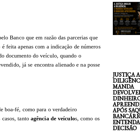
 pelo Banco que em razão das parcerias que
 é feita apenas com a indicação de números
 do documento do veículo, quando o
revendido, já se encontra alienado e na posse
JUSTIÇA 
DILIGÊNC
MANDA
DEVOLVE
DINHEIR
APREEND
de boa-fé, como para o verdadeiro
APÓS SAQ
BANCÁRI
 casos, tanto
agência de veículo
s, como os
ENTENDA
DECISÃO