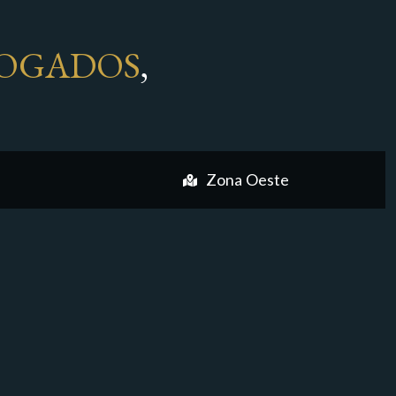
OGADOS
,
Zona Oeste