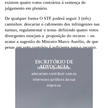
existem quatro votos contrários à sentença do
julgamento em plenário.
De qualquer forma O STF poderá seguir 3 (três)
caminhos: descartar o cabimento dos infringentes nas
turmas, regulamentar o tema- definindo quatro votos
divergentes ensejam a proposição do recurso – ou
acatar a sugestão do Ministro Marco Aurélio, de que
penas um voto contrário é suficiente para o recurso.
ESCRITÓRIO DE
ADVOCACIA
Nossos especialistas
adorariam contribuir com os
interesses jurídicos da sua
empresa.