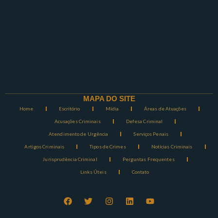
MAPA DO SITE
Home
Escritório
Mídia
Áreas de Atuações
Acusações Criminais
Defesa Criminal
Atendimento de Urgência
Serviços Penais
Artigos Criminais
Tipos de Crimes
Notícias Criminais
Jurisprudência Criminal
Perguntas Frequentes
Links Úteis
Contato