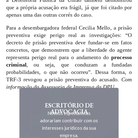
a Defensoria Pública da União também demonstrou
que a própria acusação era frágil, já que foi citado por
apenas uma das outras corrés do caso.
Para a desembargadora federal Cecilia Mello, a prisão
preventiva exige perigo real as investigações: “O
decreto de prisão preventiva deve fundar-se em fatos
concretos, que demonstrem que a liberdade do agente
representa perigo real para o andamento do
processo
criminal
, ou seja, que conduzam a fundadas
probabilidades, o que não ocorreu”. Dessa forma, o
TRF-3 revogou a prisão preventiva do acusado.
Com
informação da Assessoria de Imprensa da DPU
ESCRITÓRIO DE
ADVOCACIA
Nossos especialistas
adorariam contribuir com os
interesses jurídicos da sua
empresa.