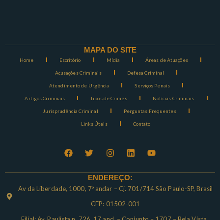
MAPA DO SITE
Home
Escritório
Mídia
Áreas de Atuações
Acusações Criminais
Defesa Criminal
Atendimento de Urgência
Serviços Penais
Artigos Criminais
Tipos de Crimes
Notícias Criminais
Jurisprudência Criminal
Perguntas Frequentes
Links Úteis
Contato
ENDEREÇO:
Av da Liberdade, 1000, 7º andar – Cj. 701/714 São Paulo-SP, Brasil
CEP: 01502-001
Filial: Av. Paulista n. 726, 17 and. – Conjunto – 1707 – Bela Vista ,