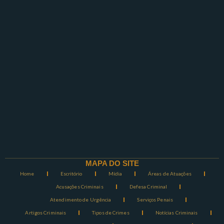
MAPA DO SITE
Home
Escritório
Mídia
Áreas de Atuações
Acusações Criminais
Defesa Criminal
Atendimento de Urgência
Serviços Penais
Artigos Criminais
Tipos de Crimes
Notícias Criminais