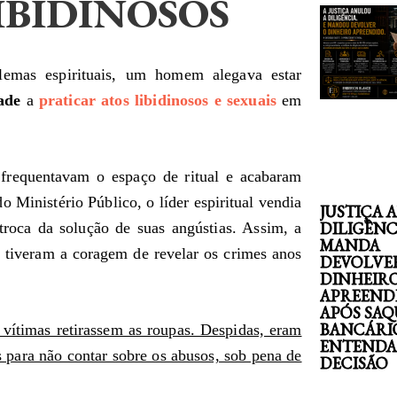
IBIDINOSOS
lemas espirituais, um homem alegava estar
ade
a
praticar atos libidinosos e sexuais
em
 frequentavam o espaço de ritual e acabaram
o Ministério Público, o líder espiritual vendia
JUSTIÇA 
DILIGÊNC
troca da solução de suas angústias. Assim, a
MANDA
e tiveram a coragem de revelar os crimes anos
DEVOLVE
DINHEIR
APREEND
APÓS SAQ
BANCÁRI
ítimas retirassem as roupas. Despidas, eram
ENTENDA
 para não contar sobre os abusos, sob pena de
DECISÃO