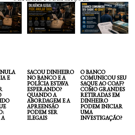
ANULA
SACOU DINHEIRO
O BANCO
IA E
NO BANCO E A
COMUNICOU SEU
POLÍCIA ESTAVA
SAQUE AO COAF?
R
ESPERANDO?
COMO GRANDES
O
QUANDO A
RETIRADAS EM
IDO
ABORDAGEM E A
DINHEIRO
UE
APREENSÃO
PODEM INICIAR
O:
PODEM SER
UMA
 A
ILEGAIS
INVESTIGAÇÃO?