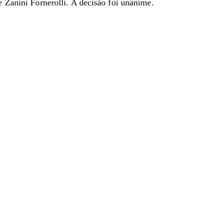
 Zanini Fornerolli. A decisão foi unânime.