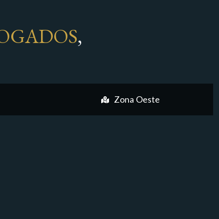
OGADOS
,
Zona Oeste