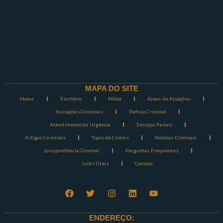
MAPA DO SITE
Home
Escritório
Mídia
Áreas de Atuações
Acusações Criminais
Defesa Criminal
Atendimento de Urgência
Serviços Penais
Artigos Criminais
Tipos de Crimes
Notícias Criminais
Jurisprudência Criminal
Perguntas Frequentes
Links Úteis
Contato
ENDEREÇO: