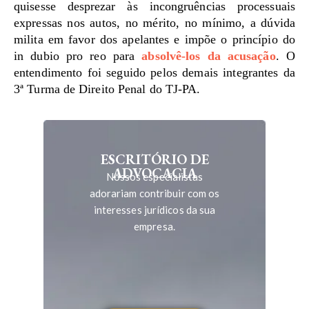
quisesse desprezar às incongruências processuais
expressas nos autos, no mérito, no mínimo, a dúvida
milita em favor dos apelantes e impõe o princípio do
in dubio pro reo para
absolvê-los da acusação
. O
entendimento foi seguido pelos demais integrantes da
3ª Turma de Direito Penal do TJ-PA.
ESCRITÓRIO DE
ADVOCACIA
Nossos especialistas
adorariam contribuir com os
interesses jurídicos da sua
empresa.