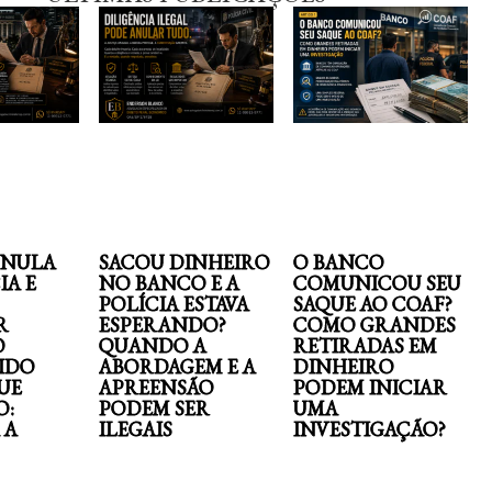
ANULA
SACOU DINHEIRO
O BANCO
IA E
NO BANCO E A
COMUNICOU SEU
POLÍCIA ESTAVA
SAQUE AO COAF?
R
ESPERANDO?
COMO GRANDES
O
QUANDO A
RETIRADAS EM
IDO
ABORDAGEM E A
DINHEIRO
UE
APREENSÃO
PODEM INICIAR
O:
PODEM SER
UMA
 A
ILEGAIS
INVESTIGAÇÃO?