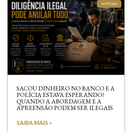
NOTÍCIAS
SACOU DINHEIRO NO BANCO E A
POLÍCIA ESTAVA ESPERANDO?
QUANDO A ABORDAGEM E A
APREENSÃO PODEM SER ILEGAIS
SAIBA MAIS »