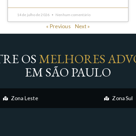
14 de julho de 2026
Nenhum comentário
« Previous
Next »
RE OS
MELHORES ADV
EM SÃO PAULO
Zona Leste
Zona Sul