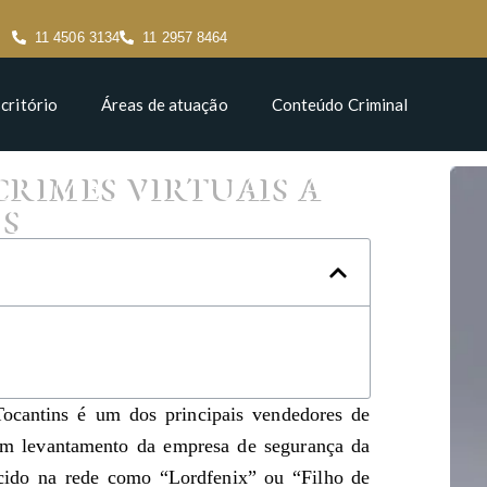
11 4506 3134
11 2957 8464
critório
Áreas de atuação
Conteúdo Criminal
CRIMES VIRTUAIS A
OS
ocantins é um dos principais vendedores de
 um levantamento da empresa de segurança da
ido na rede como “Lordfenix” ou “Filho de