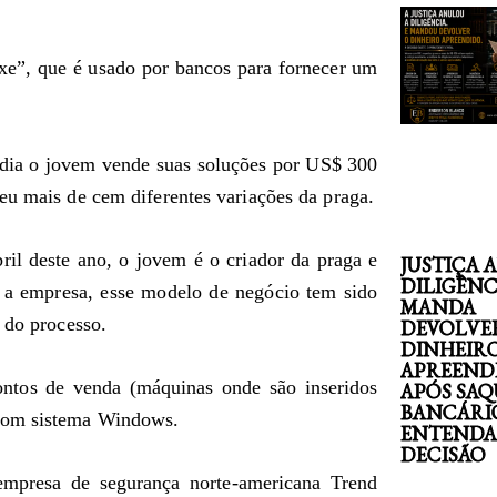
xe”, que é usado por bancos para fornecer um
dia o jovem vende suas soluções por US$ 300
eu mais de cem diferentes variações da praga.
il deste ano, o jovem é o criador da praga e
JUSTIÇA 
DILIGÊNC
 a empresa, esse modelo de negócio tem sido
MANDA
 do processo.
DEVOLVE
DINHEIR
APREEND
ntos de venda (máquinas onde são inseridos
APÓS SAQ
BANCÁRI
 com sistema Windows.
ENTENDA
DECISÃO
 empresa de segurança norte-americana Trend