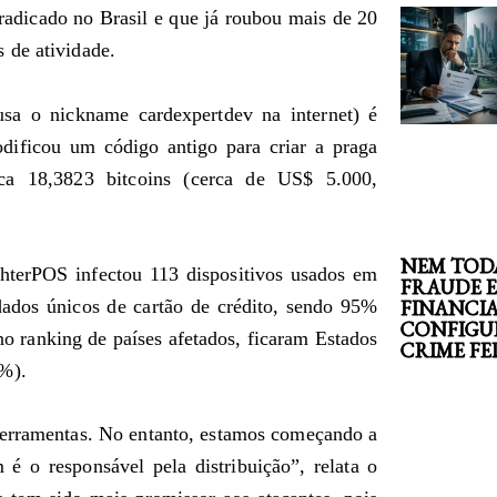
radicado no Brasil e que já roubou mais de 20
 de atividade.
sa o nickname cardexpertdev na internet) é
odificou um código antigo para criar a praga
ca 18,3823 bitcoins (cerca de US$ 5.000,
NEM TOD
ighterPOS infectou 113 dispositivos usados em
FRAUDE 
FINANCI
dados únicos de cartão de crédito, sendo 95%
CONFIGU
no ranking de países afetados, ficaram Estados
CRIME F
1%).
ferramentas. No entanto, estamos começando a
 o responsável pela distribuição”, relata o