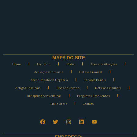
MAPA DO SITE
Home
Escritório
Mídia
Áreas de Atuações
Acusações Criminais
Defesa Criminal
Atendimento de Urgência
Serviços Penais
Artigos Criminais
Tipos de Crimes
Notícias Criminais
Jurisprudência Criminal
Perguntas Frequentes
Links Úteis
Contato