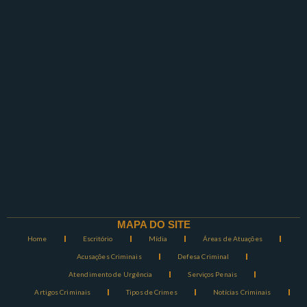
MAPA DO SITE
Home
Escritório
Mídia
Áreas de Atuações
Acusações Criminais
Defesa Criminal
Atendimento de Urgência
Serviços Penais
Artigos Criminais
Tipos de Crimes
Notícias Criminais