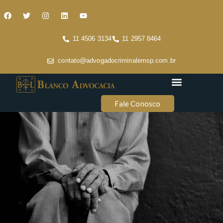
11 4506 3134
11 2957 8464
contato@advogadocriminalemsp.com.br
Áreas de atuação
Conteúdo Criminal
Fale Conosco