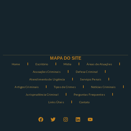
MAPA DO SITE
Home
Escritório
Mídia
Áreas de Atuações
Acusações Criminais
Defesa Criminal
Atendimento de Urgência
Serviços Penais
Artigos Criminais
Tipos de Crimes
Notícias Criminais
Jurisprudência Criminal
Perguntas Frequentes
Links Úteis
Contato