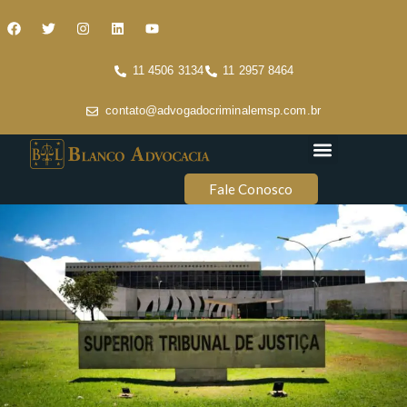
11 4506 3134
11 2957 8464
contato@advogadocriminalemsp.com.br
Áreas de atuação
Conteúdo Criminal
Fale Conosco