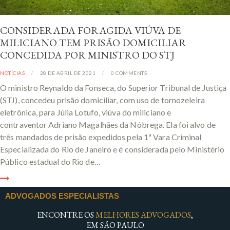
CONSIDERADA FORAGIDA VIÚVA DE
MILICIANO TEM PRISÃO DOMICILIAR
CONCEDIDA POR MINISTRO DO STJ
NOTÍCIAS
28 DE ABRIL DE 2021
0
COMMENTS
O ministro Reynaldo da Fonseca, do Superior Tribunal de Justiça
(STJ), concedeu prisão domiciliar, com uso de tornozeleira
eletrônica, para Júlia Lotufo, viúva do miliciano e
contraventor Adriano Magalhães da Nóbrega. Ela foi alvo de
três mandados de prisão expedidos pela 1ª Vara Criminal
Especializada do Rio de Janeiro e é considerada pelo Ministério
Público estadual do Rio de…
ADVOGADOS ESPECIALISTAS
ENCONTRE OS
MELHORES ADVOGADOS
,
EM SÃO PAULO