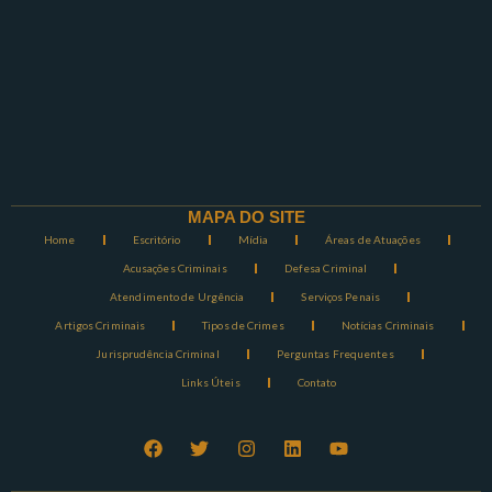
MAPA DO SITE
Home
Escritório
Mídia
Áreas de Atuações
Acusações Criminais
Defesa Criminal
Atendimento de Urgência
Serviços Penais
Artigos Criminais
Tipos de Crimes
Notícias Criminais
Jurisprudência Criminal
Perguntas Frequentes
Links Úteis
Contato