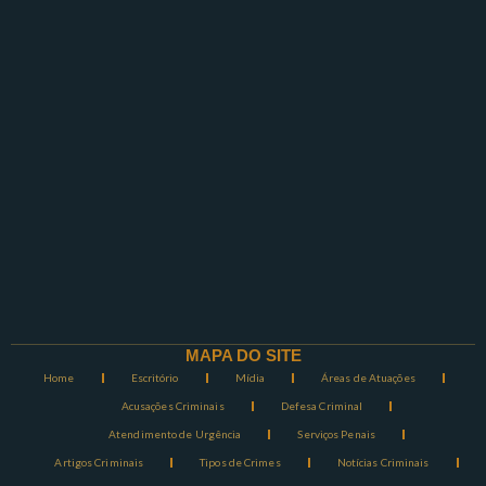
MAPA DO SITE
Home
Escritório
Mídia
Áreas de Atuações
Acusações Criminais
Defesa Criminal
Atendimento de Urgência
Serviços Penais
Artigos Criminais
Tipos de Crimes
Notícias Criminais