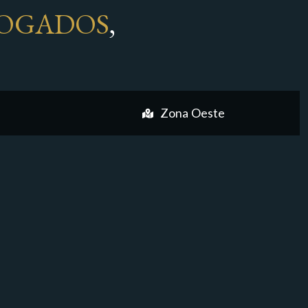
OGADOS
,
Zona Oeste