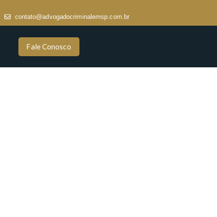
contato@advogadocriminalemsp.com.br
Fale Conosco