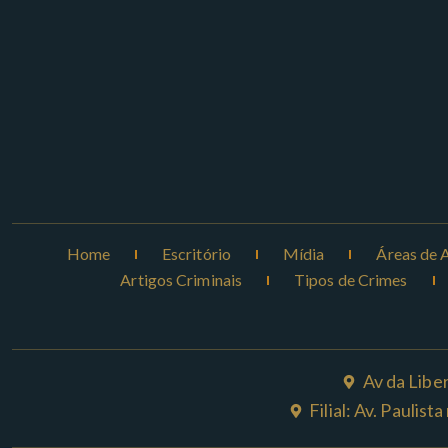
Home
Escritório
Mídia
Áreas de 
Artigos Criminais
Tipos de Crimes
Av da Libe
Filial: Av. Paulis