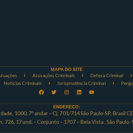
MAPA DO SITE
Atuações
Acusações Criminais
Defesa Criminal
Notícias Criminais
Jurisprudência Criminal
Pergu
ENDEREÇO:
rdade, 1000, 7º andar – Cj. 701/714 São Paulo-SP, Brasil 
ta n. 726, 17 and. – Conjunto – 1707 – Bela Vista , São Paul