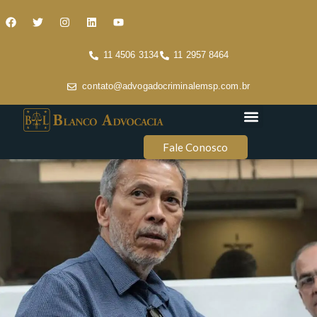
11 4506 3134
11 2957 8464
contato@advogadocriminalemsp.com.br
Áreas de atuação
Conteúdo Criminal
Fale Conosco