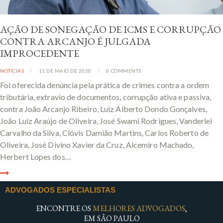
AÇÃO DE SONEGAÇÃO DE ICMS E CORRUPÇÃO
CONTRA ARCANJO É JULGADA
IMPROCEDENTE
NOTÍCIAS
11 DE MAIO DE 2020
0
COMMENTS
Foi oferecida denúncia pela prática de crimes contra a ordem
tributária, extravio de documentos, corrupção ativa e passiva,
contra João Arcanjo Ribeiro, Luiz Alberto Dondo Gonçalves,
João Luiz Araújo de Oliveira, José Swami Rodrigues, Vanderlei
Carvalho da Silva, Clóvis Damião Martins, Carlos Roberto de
Oliveira, José Divino Xavier da Cruz, Alcemiro Machado,
Herbert Lopes dos…
ADVOGADOS ESPECIALISTAS
ENCONTRE OS
MELHORES ADVOGADOS
,
EM SÃO PAULO