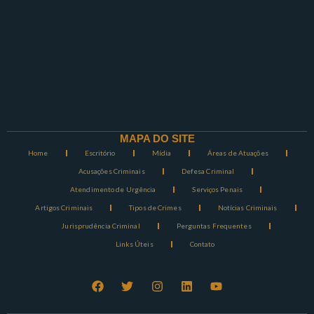
MAPA DO SITE
Home
Escritório
Mídia
Áreas de Atuações
Acusações Criminais
Defesa Criminal
Atendimento de Urgência
Serviços Penais
Artigos Criminais
Tipos de Crimes
Notícias Criminais
Jurisprudência Criminal
Perguntas Frequentes
Links Úteis
Contato