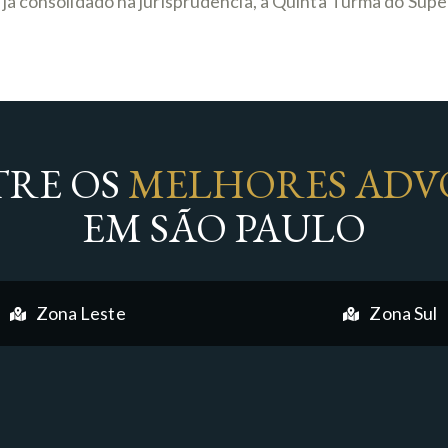
já consolidado na jurisprudência, a Quinta Turma do Supe
RE OS
MELHORES ADV
EM SÃO PAULO
Zona Leste
Zona Sul