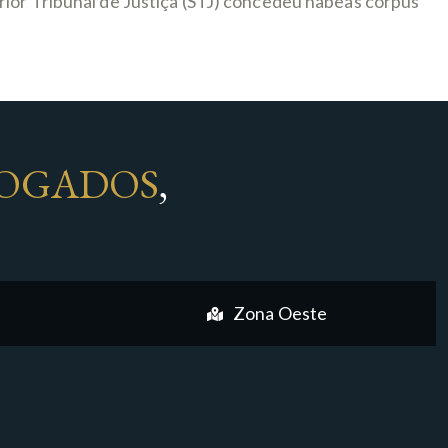
rior Tribunal de Justiça (STJ) concedeu habeas corpus
OGADOS
,
Zona Oeste