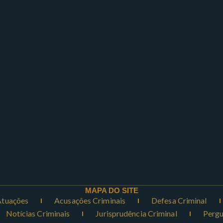
MAPA DO SITE
Atuações
Acusações Criminais
Defesa Criminal
Notícias Criminais
Jurisprudência Criminal
Pergu