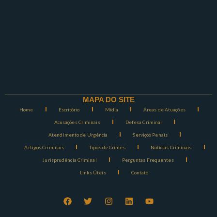
MAPA DO SITE
Home
Escritório
Mídia
Áreas de Atuações
Acusações Criminais
Defesa Criminal
Atendimento de Urgência
Serviços Penais
Artigos Criminais
Tipos de Crimes
Notícias Criminais
Jurisprudência Criminal
Perguntas Frequentes
Links Úteis
Contato