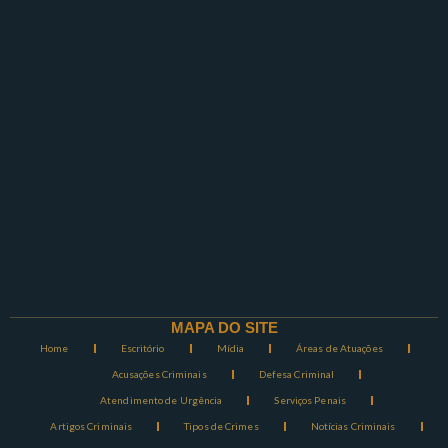
MAPA DO SITE
Home
Escritório
Mídia
Áreas de Atuações
Acusações Criminais
Defesa Criminal
Atendimento de Urgência
Serviços Penais
Artigos Criminais
Tipos de Crimes
Notícias Criminais