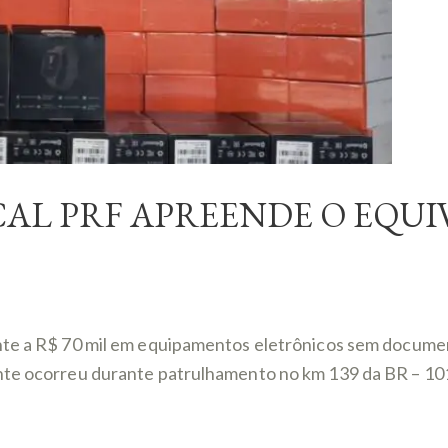
L PRF APREENDE O EQUIV
nte a R$ 70 mil em equipamentos eletrônicos sem documen
nte ocorreu durante patrulhamento no km 139 da BR – 101