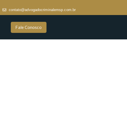
contato@advogadocriminalemsp.com.br
Fale Conosco