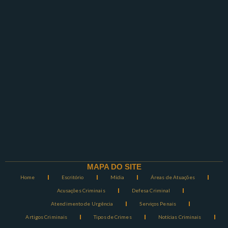
MAPA DO SITE
Home
Escritório
Mídia
Áreas de Atuações
Acusações Criminais
Defesa Criminal
Atendimento de Urgência
Serviços Penais
Artigos Criminais
Tipos de Crimes
Notícias Criminais