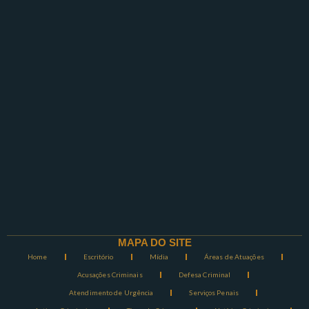
MAPA DO SITE
Home
Escritório
Mídia
Áreas de Atuações
Acusações Criminais
Defesa Criminal
Atendimento de Urgência
Serviços Penais