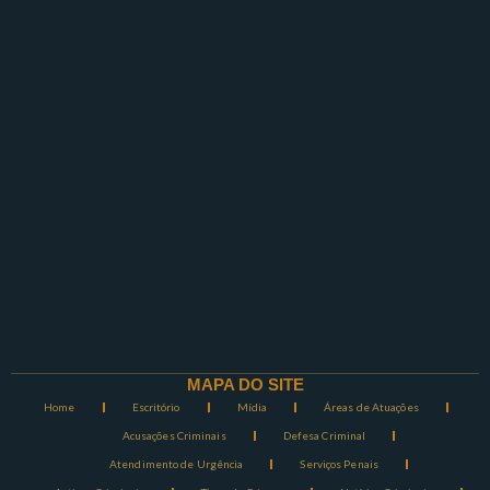
MAPA DO SITE
Home
Escritório
Mídia
Áreas de Atuações
Acusações Criminais
Defesa Criminal
Atendimento de Urgência
Serviços Penais