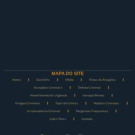
MAPA DO SITE
Home
Escritório
Mídia
Áreas de Atuações
Acusações Criminais
Defesa Criminal
Atendimento de Urgência
Serviços Penais
Artigos Criminais
Tipos de Crimes
Notícias Criminais
Jurisprudência Criminal
Perguntas Frequentes
Links Úteis
Contato