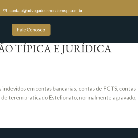
contato@advogadocriminalemsp.com.br
Fale Conosco
O TÍPICA E JURÍDICA
es indevidos em contas bancarias, contas de FGTS, contas
s de terem praticado Estelionato, normalmente agravado,