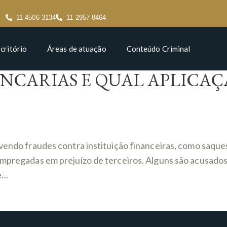
11 4506 3134
11 2957 8464
critório
Áreas de atuação
Conteúdo Criminal
NCARIAS E QUAL APLICAÇÃ
lvendo fraudes contra instituição financeiras, como saqu
 empregadas em prejuízo de terceiros. Alguns são acusado
é…