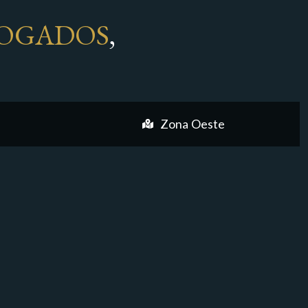
OGADOS
,
Zona Oeste