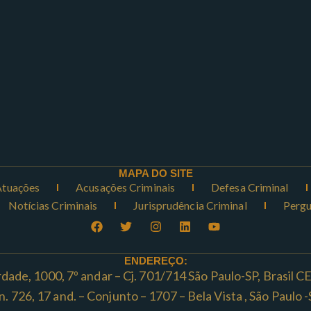
MAPA DO SITE
Atuações
Acusações Criminais
Defesa Criminal
Notícias Criminais
Jurisprudência Criminal
Pergu
ENDEREÇO:
rdade, 1000, 7º andar – Cj. 701/714 São Paulo-SP, Brasil 
ta n. 726, 17 and. – Conjunto – 1707 – Bela Vista , São Paul