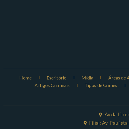
Home
Escritório
Mídia
Áreas de 
Artigos Criminais
Tipos de Crimes
Av da Libe
Filial: Av. Paulis