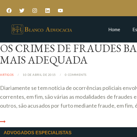
Home
Es
OS CRIMES DE FRAUDES BA
MAIS ADEQUADA
ARTIGOS
10 DE ABRIL DE 2015
0
COMMENTS
Diariamente se tem notícia de ocorrências policiais envo
correntes, em fim, são várias as modalidades de fraudes
outros, são acusados por furto mediante fraude, em fim, 
ADVOGADOS ESPECIALISTAS