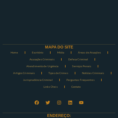
MAPA DO SITE
Home
Escritório
Mídia
Áreas de Atuações
Acusações Criminais
Defesa Criminal
Atendimento de Urgência
Serviços Penais
Artigos Criminais
Tipos de Crimes
Notícias Criminais
Jurisprudência Criminal
Perguntas Frequentes
Links Úteis
Contato
ENDEREÇO: