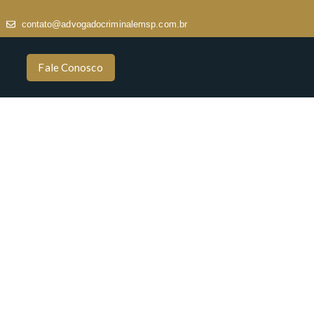
contato@advogadocriminalemsp.com.br
Fale Conosco