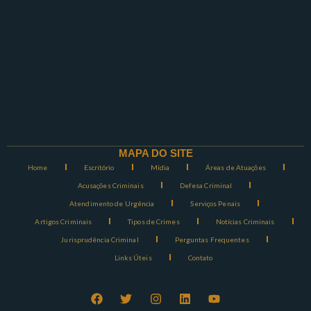
MAPA DO SITE
Home
Escritório
Mídia
Áreas de Atuações
Acusações Criminais
Defesa Criminal
Atendimento de Urgência
Serviços Penais
Artigos Criminais
Tipos de Crimes
Notícias Criminais
Jurisprudência Criminal
Perguntas Frequentes
Links Úteis
Contato