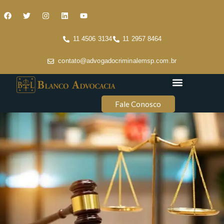
11 4506 3134
11 2957 8464
contato@advogadocriminalemsp.com.br
Áreas de atuação
Conteúdo Criminal
Fale Conosco