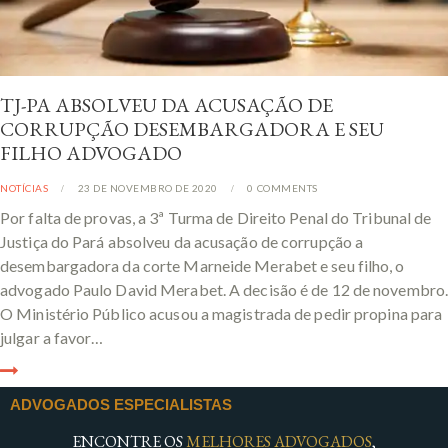
TJ-PA ABSOLVEU DA ACUSAÇÃO DE
CORRUPÇÃO DESEMBARGADORA E SEU
FILHO ADVOGADO
NOTÍCIAS
23 DE NOVEMBRO DE 2020
0
COMMENTS
Por falta de provas, a 3ª Turma de Direito Penal do Tribunal de
Justiça do Pará absolveu da acusação de corrupção a
desembargadora da corte Marneide Merabet e seu filho, o
advogado Paulo David Merabet. A decisão é de 12 de novembro
O Ministério Público acusou a magistrada de pedir propina para
julgar a favor…
ADVOGADOS ESPECIALISTAS
ENCONTRE OS
MELHORES ADVOGADOS
,