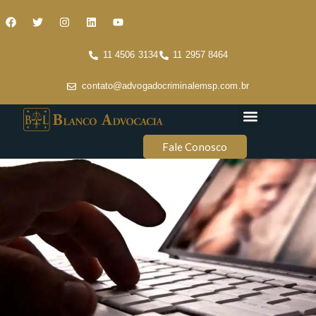
11 4506 3134
11 2957 8464
contato@advogadocriminalemsp.com.br
Áreas de atuação
Conteúdo Criminal
Fale Conosco