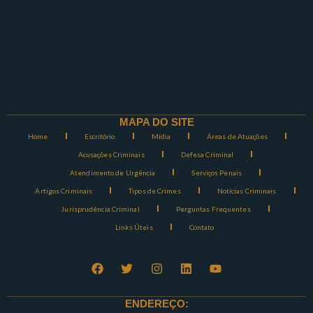
MAPA DO SITE
Home
Escritório
Mídia
Áreas de Atuações
Acusações Criminais
Defesa Criminal
Atendimento de Urgência
Serviços Penais
Artigos Criminais
Tipos de Crimes
Notícias Criminais
Jurisprudência Criminal
Perguntas Frequentes
Links Úteis
Contato
ENDEREÇO: