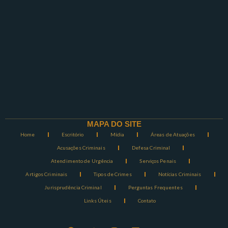
MAPA DO SITE
Home
Escritório
Mídia
Áreas de Atuações
Acusações Criminais
Defesa Criminal
Atendimento de Urgência
Serviços Penais
Artigos Criminais
Tipos de Crimes
Notícias Criminais
Jurisprudência Criminal
Perguntas Frequentes
Links Úteis
Contato