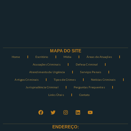
MAPA DO SITE
Home
Escritório
Mídia
Áreas de Atuações
Acusações Criminais
Defesa Criminal
Atendimento de Urgência
Serviços Penais
Artigos Criminais
Tipos de Crimes
Notícias Criminais
Jurisprudência Criminal
Perguntas Frequentes
Links Úteis
Contato
ENDEREÇO: