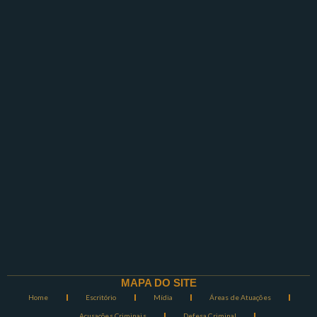
MAPA DO SITE
Home
Escritório
Mídia
Áreas de Atuações
Acusações Criminais
Defesa Criminal