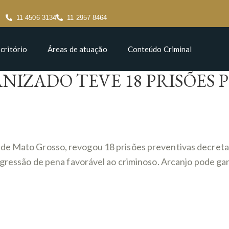
11 4506 3134
11 2957 8464
critório
Áreas de atuação
Conteúdo Criminal
NIZADO TEVE 18 PRISÕES
de Mato Grosso, revogou 18 prisões preventivas decretada
rogressão de pena favorável ao criminoso. Arcanjo pode ga