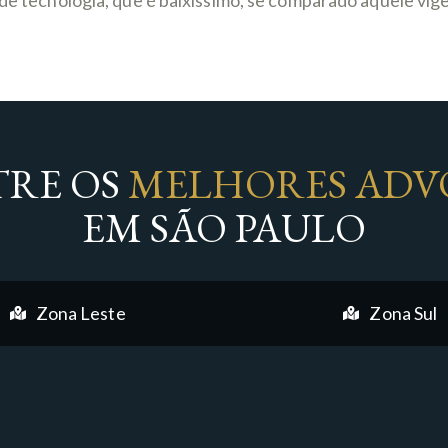
e de tecnologia, que é baixíssimo, se comparado àquele vi
RE OS
MELHORES ADV
EM SÃO PAULO
Zona Leste
Zona Sul