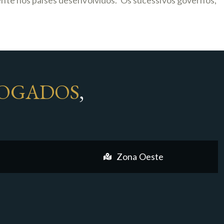
gente nos países desenvolvidos. Os sucessivos governos,
OGADOS
,
Zona Oeste