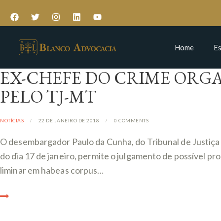
Home
Es
EX-CHEFE DO CRIME ORGA
PELO TJ-MT
NOTÍCIAS
22 DE JANEIRO DE 2018
0
COMMENTS
O desembargador Paulo da Cunha, do Tribunal de Justiça 
do dia 17 de janeiro, permite o julgamento de possível p
liminar em habeas corpus…