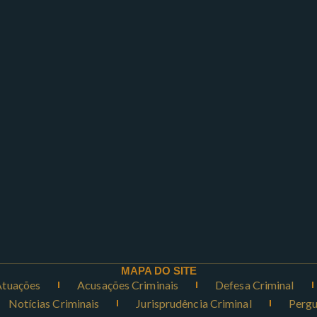
MAPA DO SITE
Atuações
Acusações Criminais
Defesa Criminal
Notícias Criminais
Jurisprudência Criminal
Pergu