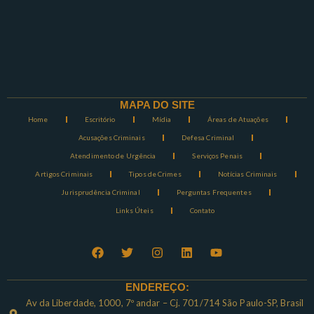
MAPA DO SITE
Home
Escritório
Mídia
Áreas de Atuações
Acusações Criminais
Defesa Criminal
Atendimento de Urgência
Serviços Penais
Artigos Criminais
Tipos de Crimes
Notícias Criminais
Jurisprudência Criminal
Perguntas Frequentes
Links Úteis
Contato
ENDEREÇO:
Av da Liberdade, 1000, 7º andar – Cj. 701/714 São Paulo-SP, Brasil