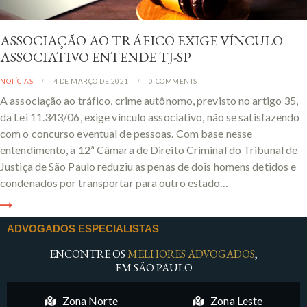
ASSOCIAÇÃO AO TRÁFICO EXIGE VÍNCULO
ASSOCIATIVO ENTENDE TJ-SP
NOTÍCIAS
4 DE MARÇO DE 2021
0
COMMENTS
A associação ao tráfico, crime autônomo, previsto no artigo 35,
da Lei 11.343/06, exige vínculo associativo, não se satisfazendo
com o concurso eventual de pessoas. Com base nesse
entendimento, a 12ª Câmara de Direito Criminal do Tribunal de
Justiça de São Paulo reduziu as penas de dois homens detidos e
condenados por transportar para outro estado…
ADVOGADOS ESPECIALISTAS
ENCONTRE OS
MELHORES ADVOGADOS
,
EM SÃO PAULO
Zona Norte
Zona Leste