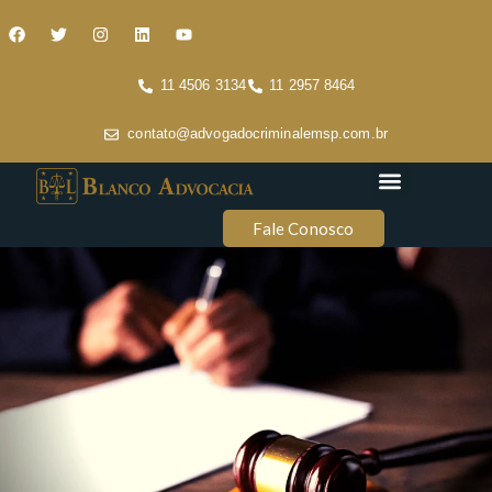
11 4506 3134
11 2957 8464
contato@advogadocriminalemsp.com.br
Áreas de atuação
Conteúdo Criminal
Fale Conosco