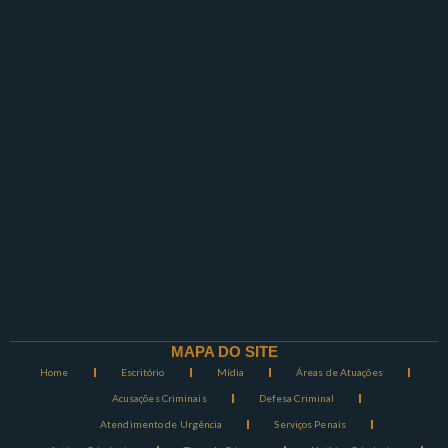
MAPA DO SITE
Home
Escritório
Mídia
Áreas de Atuações
Acusações Criminais
Defesa Criminal
Atendimento de Urgência
Serviços Penais