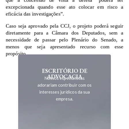
que a concessão de vista à defesa “poderá ser
excepcionada quando esse ato colocar em risco a
eficácia das investigações”.
Caso seja aprovado pela CCJ, o projeto poderá seguir
diretamente para a Câmara dos Deputados, sem a
necessidade de passar pelo Plenário do Senado, a
menos que seja apresentado recurso com esse
propósito.
ESCRITÓRIO DE
ADVOCACIA
Nossos especialistas
adorariam contribuir com os
interesses jurídicos da sua
empresa.