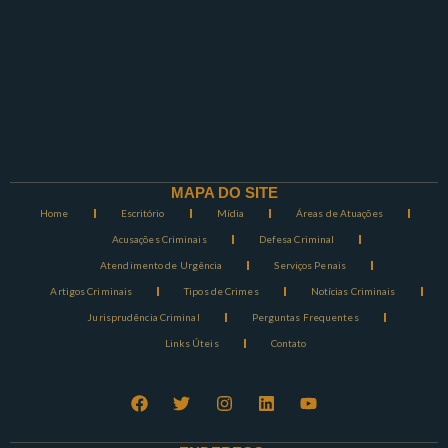
MAPA DO SITE
Home
Escritório
Mídia
Áreas de Atuações
Acusações Criminais
Defesa Criminal
Atendimento de Urgência
Serviços Penais
Artigos Criminais
Tipos de Crimes
Notícias Criminais
Jurisprudência Criminal
Perguntas Frequentes
Links Úteis
Contato