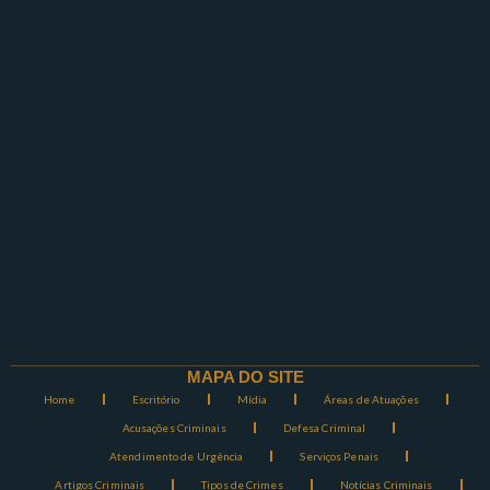
MAPA DO SITE
Home
Escritório
Mídia
Áreas de Atuações
Acusações Criminais
Defesa Criminal
Atendimento de Urgência
Serviços Penais
Artigos Criminais
Tipos de Crimes
Notícias Criminais