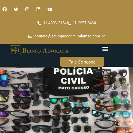
11 4506 3134
11 2957 8464
contato@advogadocriminalemsp.com.br
Áreas de atuação
Conteúdo Criminal
Fale Conosco