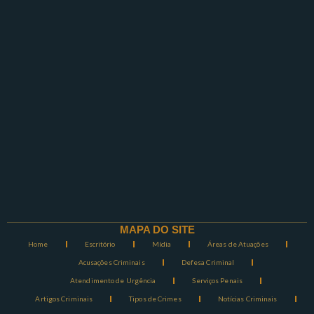
MAPA DO SITE
Home
Escritório
Mídia
Áreas de Atuações
Acusações Criminais
Defesa Criminal
Atendimento de Urgência
Serviços Penais
Artigos Criminais
Tipos de Crimes
Notícias Criminais