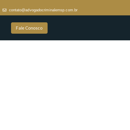
contato@advogadocriminalemsp.com.br
Fale Conosco