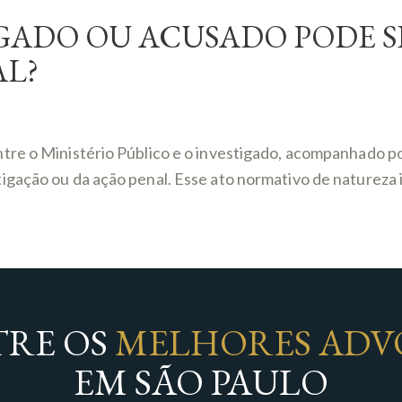
GADO OU ACUSADO PODE S
AL?
ntre o Ministério Público e o investigado, acompanhado 
gação ou da ação penal. Esse ato normativo de natureza i
RE OS
MELHORES ADV
EM SÃO PAULO