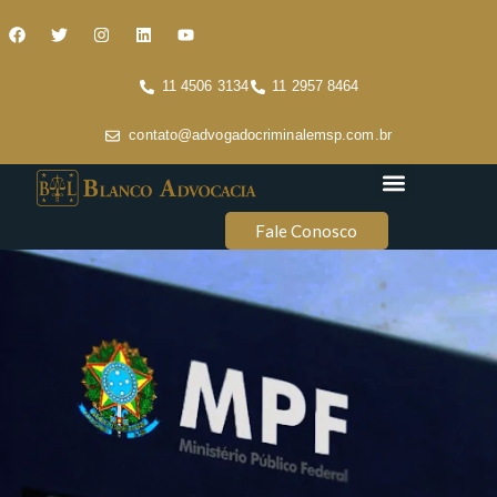
11 4506 3134
11 2957 8464
contato@advogadocriminalemsp.com.br
Áreas de atuação
Conteúdo Criminal
Fale Conosco