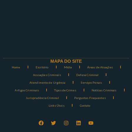
MAPA DO SITE
Home
Escritório
Mídia
Áreas de Atuações
Acusações Criminais
Defesa Criminal
Atendimento de Urgência
Serviços Penais
Artigos Criminais
Tipos de Crimes
Notícias Criminais
Jurisprudência Criminal
Perguntas Frequentes
Links Úteis
Contato