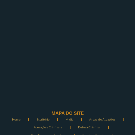
MAPA DO SITE
Home
Escritório
Mídia
Áreas de Atuações
Acusações Criminais
Defesa Criminal